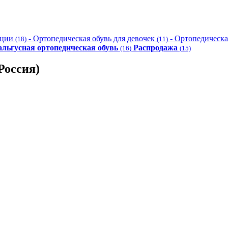
ации
- Ортопедическая обувь для девочек
- Ортопедическа
(18)
(11)
льгусная ортопедическая обувь
Распродажа
(16)
(15)
оссия)