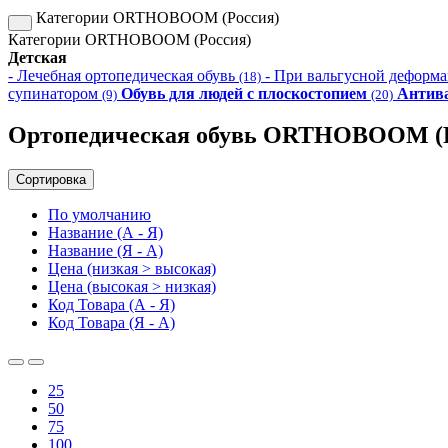
Категории ORTHOBOOM (Россия)
Категории ORTHOBOOM (Россия)
Детская
- Лечебная ортопедическая обувь
- При вальгусной деформ
(18)
супинатором
Обувь для людей с плоскостопием
Антива
(9)
(20)
Ортопедическая обувь ORTHOBOOM (Р
Сортировка
По умолчанию
Название (А - Я)
Название (Я - А)
Цена (низкая > высокая)
Цена (высокая > низкая)
Код Товара (А - Я)
Код Товара (Я - А)
25
50
75
100