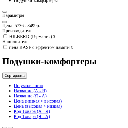
Подушки-комфортеры
Параметры
Цена
5736
-
8499
р.
Производитель
HILBERD (Германия)
3
Наполнитель
пена BASF с эффектом памяти
3
Подушки-комфортеры
Сортировка
По умолчанию
Название (А - Я)
Название (Я - А)
Цена (низкая > высокая)
Цена (высокая > низкая)
Код Товара (А - Я)
Код Товара (Я - А)