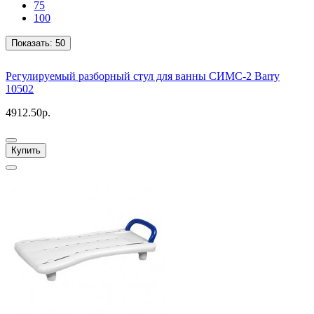
75
100
Показать:
50
Регулируемый разборный стул для ванны СИМС-2 Barry
10502
4912.50р.
Купить