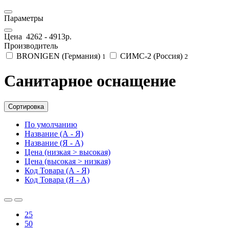
Параметры
Цена
4262
-
4913
р.
Производитель
BRONIGEN (Германия)
СИМС-2 (Россия)
1
2
Санитарное оснащение
Сортировка
По умолчанию
Название (А - Я)
Название (Я - А)
Цена (низкая > высокая)
Цена (высокая > низкая)
Код Товара (А - Я)
Код Товара (Я - А)
25
50