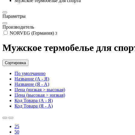
Мужское термобелье для спорта
Параметры
Производитель
NORVEG (Германия)
3
Мужское термобелье для спор
Сортировка
По умолчанию
Название (А - Я)
Название (Я - А)
Цена (низкая > высокая)
Цена (высокая > низкая)
Код Товара (А - Я)
Код Товара (Я - А)
25
50