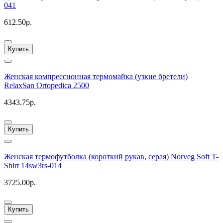
041
612.50р.
Купить
Женская компрессионная термомайка (узкие бретели)
RelaxSan Ortopedica 2500
4343.75р.
Купить
Женская термофутболка (короткий рукав, серая) Norveg Soft T-
Shirt 14sw3rs-014
3725.00р.
Купить