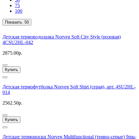
75
100
Показать:
50
Детская термоводолазка Norveg Soft City Style (розовая)
4CSU2HL-042
2875.00р.
Купить
Детская термофутболка Norveg Soft Shirt (серая), арт. 4SU2HL-
014
2562.50р.
Купить
Детские термоноски Norveg Multifunctional (темно-серые) 9mu-