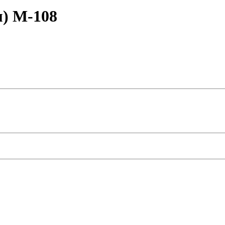
) M-108