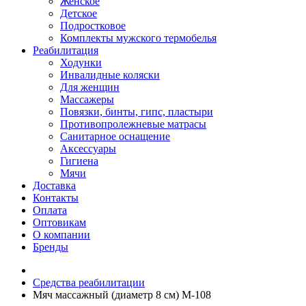
Женское
Детское
Подростковое
Комплекты мужского термобелья
Реабилитация
Ходунки
Инвалидные коляски
Для женщин
Массажеры
Повязки, бинты, гипс, пластыри
Противопролежневые матрасы
Санитарное оснащение
Аксессуары
Гигиена
Мячи
Доставка
Контакты
Оплата
Оптовикам
О компании
Бренды
Средства реабилитации
Мяч массажный (диаметр 8 см) M-108