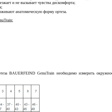
зжает и не вызывает чувства дискомфорта;
м;
рживают анатомическую форму ортеза.
uTrain:
ортеза BAUERFEIND GenuTrain необходимо измерить окружно