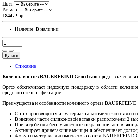
Цвет
Размер
18447.95р.
Наличие:
В наличии
Купить
Описание
Коленный ортез BAUERFEIND GenuTrain
предназначен для 
Ортез обеспечивает надежную поддержку в области коленног
среднюю степень фиксации.
Преимущества и особенности коленного ортеза BAUERFEIND 
Ортез производится из материала анатомической вязки 
В нижней части силиконовой вставки расположены 2 выс
При ходьбе или беге мышечные сокращение заставляют д
Активирует прилегающие мышцы и обеспечивает долгос
Форма и материал динамического ортеза BAUERFEIND G