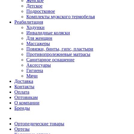
Женское
Детское
Подростковое
Комплекты мужского термобелья
Реабилитация
Ходунки
Инвалидные коляски
Для женщин
Массажеры
Повязки, бинты, гипс, пластыри
Противопролежневые матрасы
Санитарное оснащение
Аксессуары
Гигиена
Мячи
Доставка
Контакты
Оплата
Оптовикам
О компании
Бренды
Ортопедические товары
Ортезы