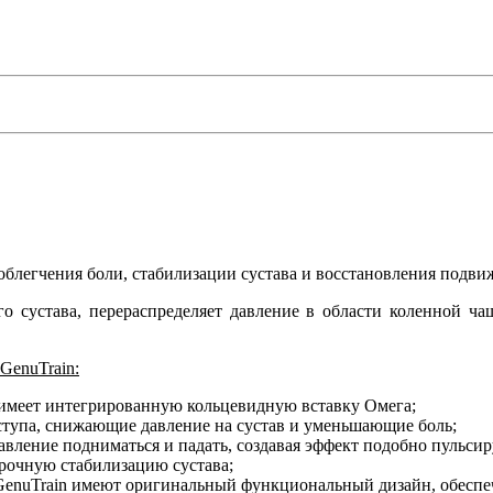
облегчения боли, стабилизации сустава и восстановления подви
о сустава, перераспределяет давление в области коленной ча
GenuTrain:
и имеет интегрированную кольцевидную вставку Омега;
тупа, снижающие давление на сустав и уменьшающие боль;
авление подниматься и падать, создавая эффект подобно пульси
рочную стабилизацию сустава;
enuTrain имеют оригинальный функциональный дизайн, обеспе